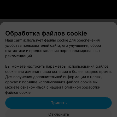
Обработка файлов cookie
О проекте
Новости проекта
Размещение рекламы
Наш сайт использует файлы cookie для обеспечения
Вакансии
Публичный договор
Способы оплаты
удобства пользователей сайта, его улучшения, сбора
статистики и предоставления персонализированных
Публичный договор по использованию сервиса
рекомендаций.
«Афиша»
Пользовательское соглашение
Вы можете настроить параметры использования файлов
cookie или изменить свое согласие в более позднее время.
Написать в поддержку
Для получения дополнительной информации о целях,
Связаться по вопросам сотрудничества
сроках и порядке использования файлов cookie вы
Написать руководителю relax.by
можете ознакомиться с нашей
Политикой обработки
файлов cookie
Персональные настройки cookie
Обработка персональных данных
Принять
Отклонить