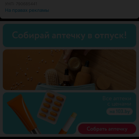
УНП: 790685441
На правах рекламы